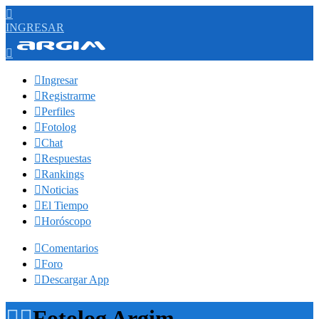

INGRESAR


Ingresar

Registrarme

Perfiles

Fotolog

Chat

Respuestas

Rankings

Noticias

El Tiempo

Horóscopo

Comentarios

Foro

Descargar App


Fotolog Argim