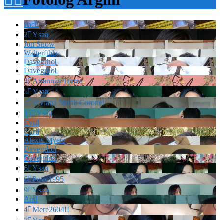
Pach
2

Ysaa
Jon Snow
Walterfthhy
Davegrhol
Davegrhol
3

Ariannys Torres
5

Ysaa
2

Viviana Natali Coronel
15

Ysaa
Cvril
Cvril
Alexis Myers
Davegrhol
Davegrhol
6

Ysaa
6

Povc1995
9

Ysaa
And
4

Mere2604!!