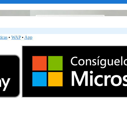
ticas
•
WAP
•
App