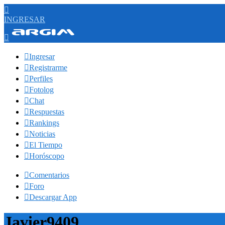

INGRESAR


Ingresar

Registrarme

Perfiles

Fotolog

Chat

Respuestas

Rankings

Noticias

El Tiempo

Horóscopo

Comentarios

Foro

Descargar App
Javier9409