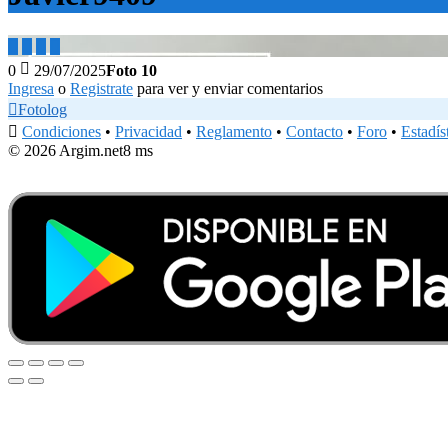





0
29/07/2025
Foto 10
Ingresa
o
Registrate
para ver y enviar comentarios

Fotolog

Condiciones
•
Privacidad
•
Reglamento
•
Contacto
•
Foro
•
Estadís
© 2026 Argim.net
8 ms