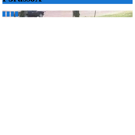



