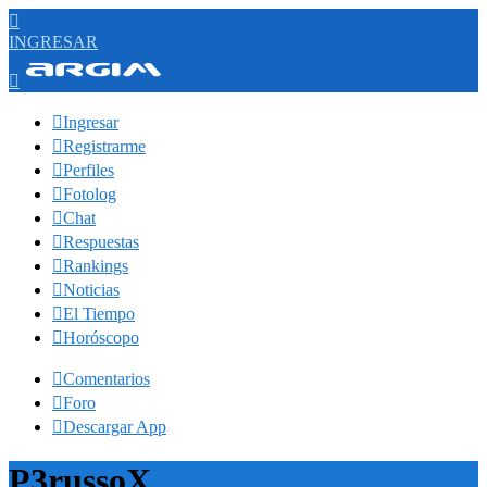

INGRESAR


Ingresar

Registrarme

Perfiles

Fotolog

Chat

Respuestas

Rankings

Noticias

El Tiempo

Horóscopo

Comentarios

Foro

Descargar App
P3russoX