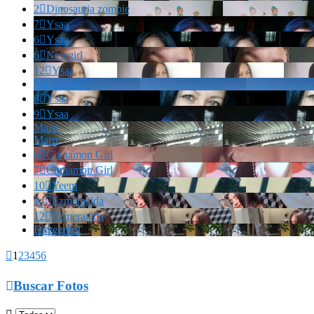
2

Dinosauria zombie
7

Ysaa
6

Ysaa
6

Newgirl
12

Ysaa
Marianella!!!
8

Ysaa
9

Ysaa
Marrr
Marrr
6

Cinnamon Girl
7

Cinnamon Girl
10

Yeem
14

Ezmeraalda
12

Ezmeraalda
Davegrhol

1
2
3
4
5
6

Buscar Fotos