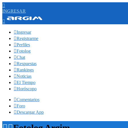

INGRESAR


Ingresar

Registrarme

Perfiles

Fotolog

Chat

Respuestas

Rankings

Noticias

El Tiempo

Horóscopo

Comentarios

Foro

Descargar App


Fotolog Argim