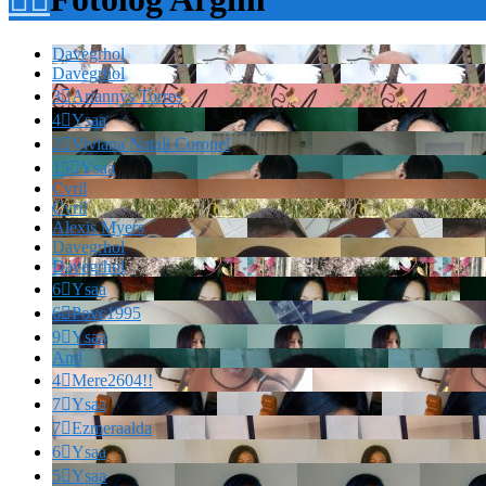
Davegrhol
Davegrhol
3

Ariannys Torres
4

Ysaa
2

Viviana Natali Coronel
15

Ysaa
Cvril
Cvril
Alexis Myers
Davegrhol
Davegrhol
6

Ysaa
6

Povc1995
9

Ysaa
And
4

Mere2604!!
7

Ysaa
7

Ezmeraalda
6

Ysaa
5

Ysaa