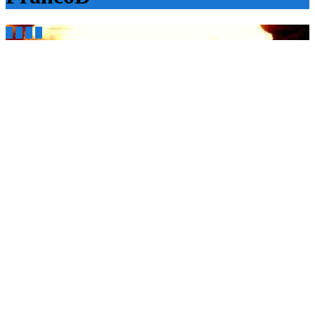



