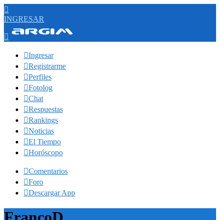

INGRESAR


Ingresar

Registrarme

Perfiles

Fotolog

Chat

Respuestas

Rankings

Noticias

El Tiempo

Horóscopo

Comentarios

Foro

Descargar App
FrancoD