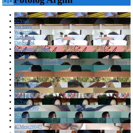
Pach
2

Ysaa
Jon Snow
Walterfthhy
Davegrhol
Davegrhol
3

Ariannys Torres
5

Ysaa
2

Viviana Natali Coronel
15

Ysaa
Cvril
Cvril
Alexis Myers
Davegrhol
Davegrhol
6

Ysaa
6

Povc1995
9

Ysaa
And
4

Mere2604!!