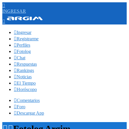

INGRESAR


Ingresar

Registrarme

Perfiles

Fotolog

Chat

Respuestas

Rankings

Noticias

El Tiempo

Horóscopo

Comentarios

Foro

Descargar App


Fotolog Argim