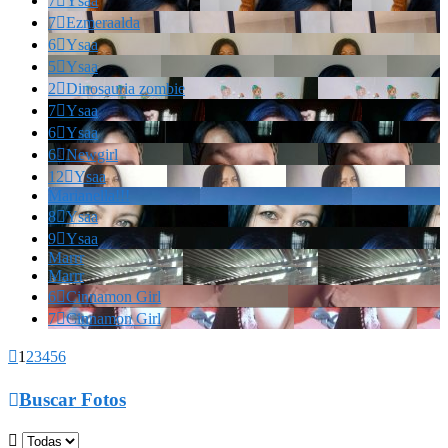
7

Ysaa
7

Ezmeraalda
6

Ysaa
5

Ysaa
2

Dinosauria zombie
7

Ysaa
6

Ysaa
6

Newgirl
12

Ysaa
Marianella!!!
8

Ysaa
9

Ysaa
Marrr
Marrr
6

Cinnamon Girl
7

Cinnamon Girl

1
2
3
4
5
6

Buscar Fotos
