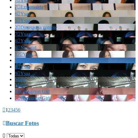
7

Ysaa
7

Ezmeraalda
6

Ysaa
5

Ysaa
2

Dinosauria zombie
7

Ysaa
6

Ysaa
6

Newgirl
12

Ysaa
Marianella!!!
8

Ysaa
9

Ysaa
Marrr
Marrr
6

Cinnamon Girl
7

Cinnamon Girl

1
2
3
4
5
6

Buscar Fotos
