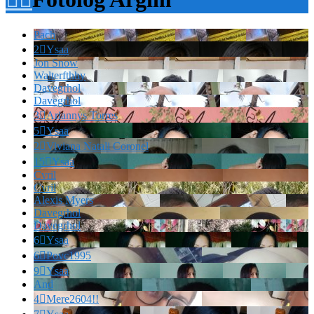
Pach
2

Ysaa
Jon Snow
Walterfthhy
Davegrhol
Davegrhol
3

Ariannys Torres
5

Ysaa
2

Viviana Natali Coronel
15

Ysaa
Cvril
Cvril
Alexis Myers
Davegrhol
Davegrhol
6

Ysaa
6

Povc1995
9

Ysaa
And
4

Mere2604!!