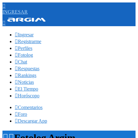

INGRESAR


Ingresar

Registrarme

Perfiles

Fotolog

Chat

Respuestas

Rankings

Noticias

El Tiempo

Horóscopo

Comentarios

Foro

Descargar App


Fotolog Argim