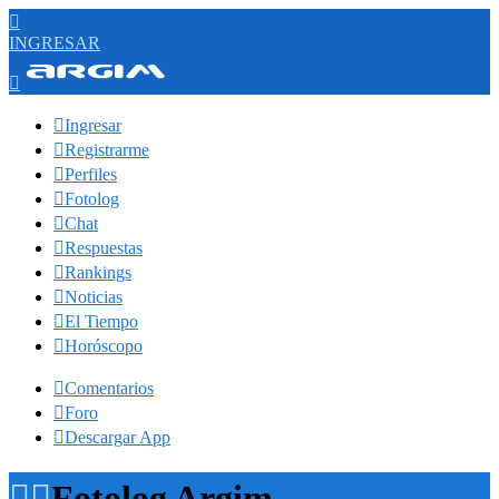

INGRESAR


Ingresar

Registrarme

Perfiles

Fotolog

Chat

Respuestas

Rankings

Noticias

El Tiempo

Horóscopo

Comentarios

Foro

Descargar App


Fotolog Argim