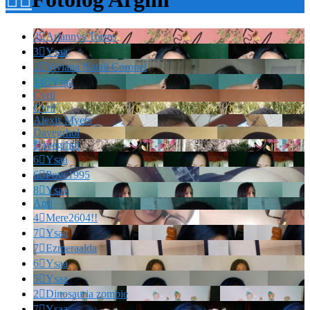
3

Ariannys Torres
3

Ysaa
2

Viviana Natali Coronel
14

Ysaa
Cvril
Cvril
Alexis Myers
Davegrhol
Davegrhol
6

Ysaa
6

Povc1995
8

Ysaa
And
4

Mere2604!!
7

Ysaa
7

Ezmeraalda
6

Ysaa
5

Ysaa
2

Dinosauria zombie
7

Ysaa