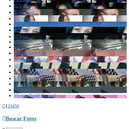
6

Ysaa
6

Newgirl
11

Ysaa
Marianella!!!
8

Ysaa
9

Ysaa
Marrr
Marrr
6

Cinnamon Girl
7

Cinnamon Girl
10

Yeem
14

Ezmeraalda
12

Ezmeraalda
Davegrhol
10

Kuro
Viviana Natali Coronel

1
2
3
4
5
6

Buscar Fotos