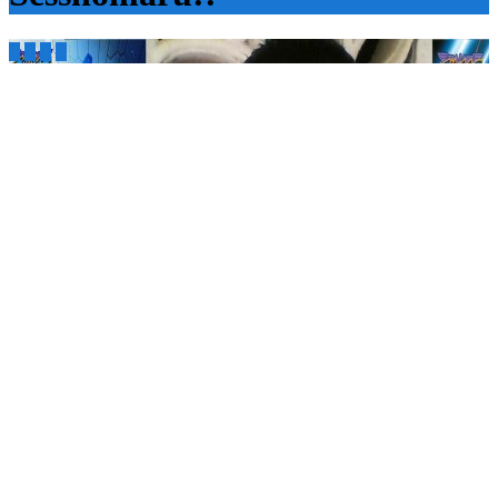



