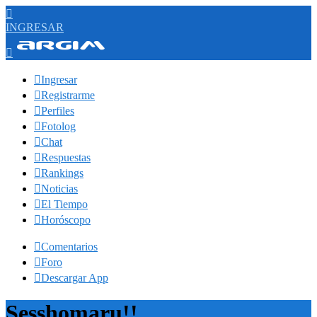

INGRESAR


Ingresar

Registrarme

Perfiles

Fotolog

Chat

Respuestas

Rankings

Noticias

El Tiempo

Horóscopo

Comentarios

Foro

Descargar App
Sesshomaru!!