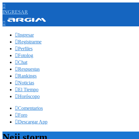

INGRESAR


Ingresar

Registrarme

Perfiles

Fotolog

Chat

Respuestas

Rankings

Noticias

El Tiempo

Horóscopo

Comentarios

Foro

Descargar App
Neji storm