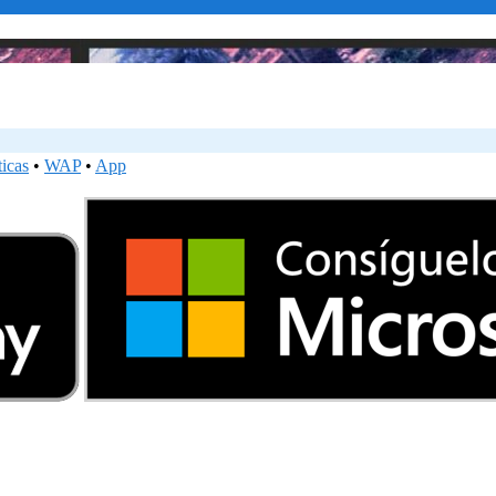
ticas
•
WAP
•
App