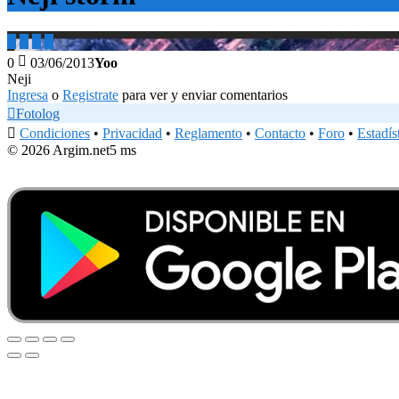





0
03/06/2013
Yoo
Neji
Ingresa
o
Registrate
para ver y enviar comentarios

Fotolog

Condiciones
•
Privacidad
•
Reglamento
•
Contacto
•
Foro
•
Estadís
© 2026 Argim.net
5 ms