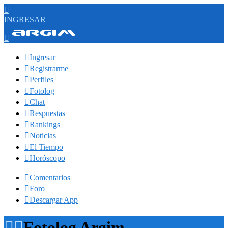

INGRESAR


Ingresar

Registrarme

Perfiles

Fotolog

Chat

Respuestas

Rankings

Noticias

El Tiempo

Horóscopo

Comentarios

Foro

Descargar App


Fotolog Argim