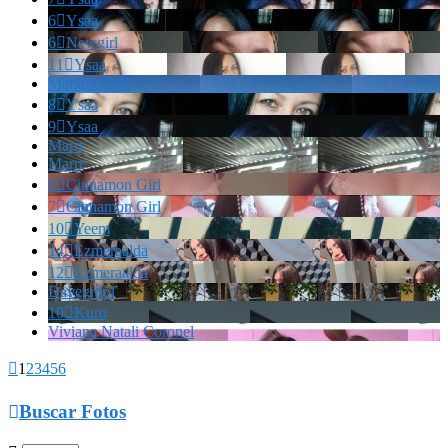
6

Ysaa
6

Newgirl
11

Ysaa
Marianella!!!
8

Ysaa
9

Ysaa
Marrr
Marrr
6

Cinnamon Girl
7

Cinnamon Girl
10

Yeem
14

Ezmeraalda
12

Ezmeraalda
Davegrhol
10

Kuro
Viviana Natali Coronel

1
2
3
4
5
6

Buscar Fotos