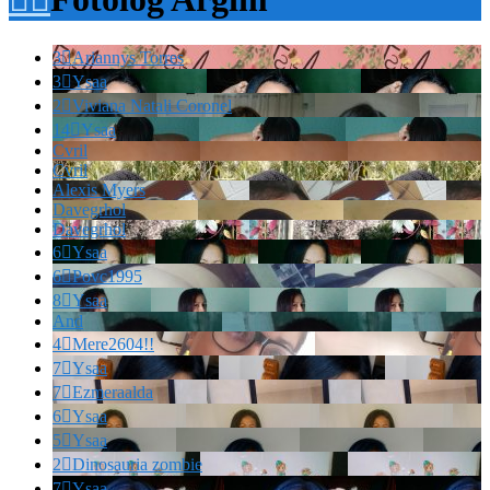
3

Ariannys Torres
3

Ysaa
2

Viviana Natali Coronel
14

Ysaa
Cvril
Cvril
Alexis Myers
Davegrhol
Davegrhol
6

Ysaa
6

Povc1995
8

Ysaa
And
4

Mere2604!!
7

Ysaa
7

Ezmeraalda
6

Ysaa
5

Ysaa
2

Dinosauria zombie
7

Ysaa