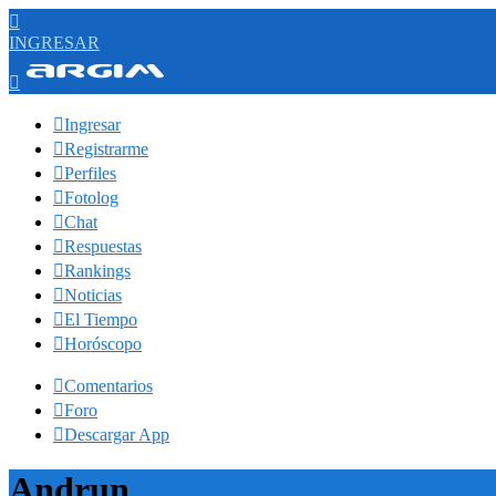

INGRESAR


Ingresar

Registrarme

Perfiles

Fotolog

Chat

Respuestas

Rankings

Noticias

El Tiempo

Horóscopo

Comentarios

Foro

Descargar App
Andrun