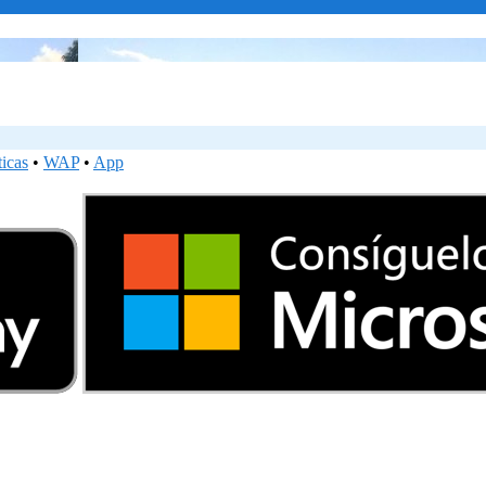
ticas
•
WAP
•
App