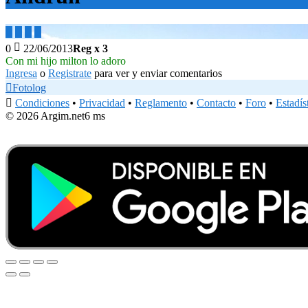





0
22/06/2013
Reg x 3
Con mi hijo milton lo adoro
Ingresa
o
Registrate
para ver y enviar comentarios

Fotolog

Condiciones
•
Privacidad
•
Reglamento
•
Contacto
•
Foro
•
Estadís
© 2026 Argim.net
6 ms