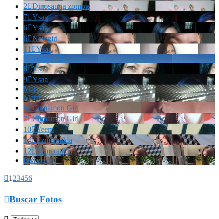
2

Dinosauria zombie
7

Ysaa
6

Ysaa
6

Newgirl
11

Ysaa
Marianella!!!
8

Ysaa
9

Ysaa
Marrr
Marrr
6

Cinnamon Girl
7

Cinnamon Girl
10

Yeem
14

Ezmeraalda
12

Ezmeraalda
Davegrhol

1
2
3
4
5
6

Buscar Fotos