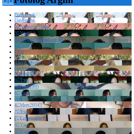
Davegrhol
Davegrhol
3

Ariannys Torres
3

Ysaa
2

Viviana Natali Coronel
14

Ysaa
Cvril
Cvril
Alexis Myers
Davegrhol
Davegrhol
6

Ysaa
6

Povc1995
8

Ysaa
And
4

Mere2604!!
7

Ysaa
7

Ezmeraalda
6

Ysaa
5

Ysaa