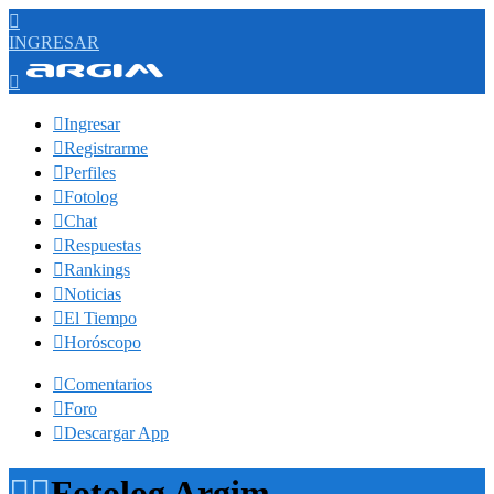

INGRESAR


Ingresar

Registrarme

Perfiles

Fotolog

Chat

Respuestas

Rankings

Noticias

El Tiempo

Horóscopo

Comentarios

Foro

Descargar App


Fotolog Argim