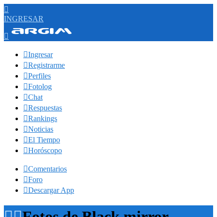

INGRESAR


Ingresar

Registrarme

Perfiles

Fotolog

Chat

Respuestas

Rankings

Noticias

El Tiempo

Horóscopo

Comentarios

Foro

Descargar App


Fotos de Black mirror