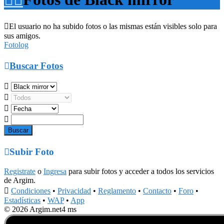

El usuario no ha subido fotos o las mismas están visibles solo para
sus amigos.
Fotolog

Buscar Fotos





Subir Foto
Registrate
o
Ingresa
para subir fotos y acceder a todos los servicios
de Argim.

Condiciones
•
Privacidad
•
Reglamento
•
Contacto
•
Foro
•
Estadísticas
•
WAP
•
App
© 2026 Argim.net
4 ms