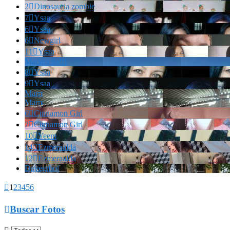
2

Dinosauria zombie
7

Ysaa
6

Ysaa
6

Newgirl
11

Ysaa
Marianella!!!
8

Ysaa
9

Ysaa
Marrr
Marrr
6

Cinnamon Girl
7

Cinnamon Girl
10

Yeem
14

Ezmeraalda
12

Ezmeraalda
Davegrhol

1
2
3
4
5
6

Buscar Fotos