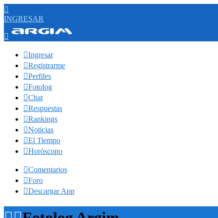

INGRESAR


Ingresar

Registrarme

Perfiles

Fotolog

Chat

Respuestas

Rankings

Noticias

El Tiempo

Horóscopo

Comentarios

Foro

Descargar App


Fotolog Argim