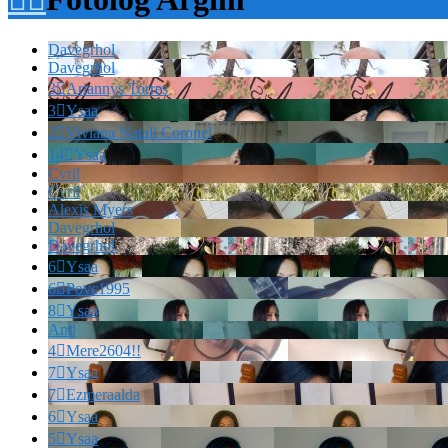
Davegrhol
Davegrhol
3

Ariannys Torres
3

Ysaa
2

Viviana Natali Coronel
14

Ysaa
Cvril
Cvril
Alexis Myers
Davegrhol
Davegrhol
6

Ysaa
6

Povc1995
8

Ysaa
And
4

Mere2604!!
7

Ysaa
7

Ezmeraalda
6

Ysaa
5

Ysaa