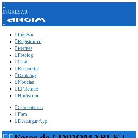

INGRESAR


Ingresar

Registrarme

Perfiles

Fotolog

Chat

Respuestas

Rankings

Noticias

El Tiempo

Horóscopo

Comentarios

Foro

Descargar App


Fotos de ! INDOMABLE !