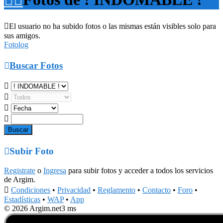

El usuario no ha subido fotos o las mismas están visibles solo para
sus amigos.
Fotolog

Buscar Fotos





Subir Foto
Registrate
o
Ingresa
para subir fotos y acceder a todos los servicios
de Argim.

Condiciones
•
Privacidad
•
Reglamento
•
Contacto
•
Foro
•
Estadísticas
•
WAP
•
App
© 2026 Argim.net
3 ms