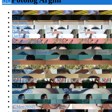
Pach
2

Ysaa
Jon Snow
Walterfthhy
Davegrhol
Davegrhol
3

Ariannys Torres
5

Ysaa
2

Viviana Natali Coronel
15

Ysaa
Cvril
Cvril
Alexis Myers
Davegrhol
Davegrhol
6

Ysaa
6

Povc1995
9

Ysaa
And
4

Mere2604!!