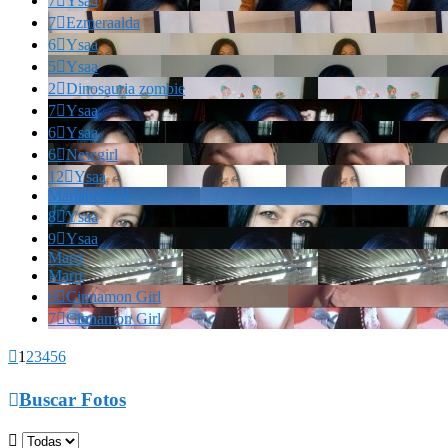
7

Ysaa
7

Ezmeraalda
6

Ysaa
5

Ysaa
2

Dinosauria zombie
7

Ysaa
6

Ysaa
6

Newgirl
12

Ysaa
Marianella!!!
8

Ysaa
9

Ysaa
Marrr
Marrr
6

Cinnamon Girl
7

Cinnamon Girl

1
2
3
4
5
6

Buscar Fotos
