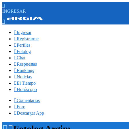

INGRESAR


Ingresar

Registrarme

Perfiles

Fotolog

Chat

Respuestas

Rankings

Noticias

El Tiempo

Horóscopo

Comentarios

Foro

Descargar App


Fotolog Argim