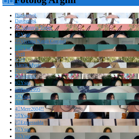
Davegrhol
Davegrhol
3

Ariannys Torres
4

Ysaa
2

Viviana Natali Coronel
15

Ysaa
Cvril
Cvril
Alexis Myers
Davegrhol
Davegrhol
6

Ysaa
6

Povc1995
9

Ysaa
And
4

Mere2604!!
7

Ysaa
7

Ezmeraalda
6

Ysaa
5

Ysaa