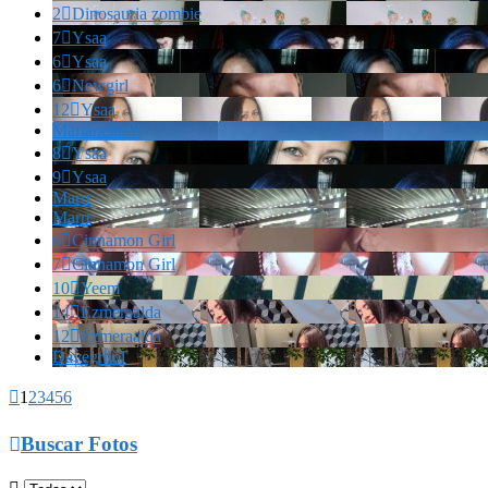
2

Dinosauria zombie
7

Ysaa
6

Ysaa
6

Newgirl
12

Ysaa
Marianella!!!
8

Ysaa
9

Ysaa
Marrr
Marrr
6

Cinnamon Girl
7

Cinnamon Girl
10

Yeem
14

Ezmeraalda
12

Ezmeraalda
Davegrhol

1
2
3
4
5
6

Buscar Fotos