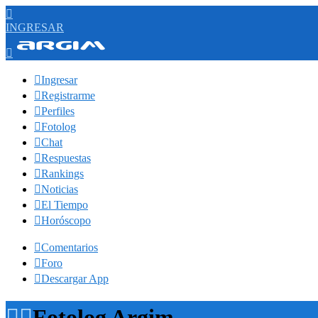

INGRESAR


Ingresar

Registrarme

Perfiles

Fotolog

Chat

Respuestas

Rankings

Noticias

El Tiempo

Horóscopo

Comentarios

Foro

Descargar App


Fotolog Argim