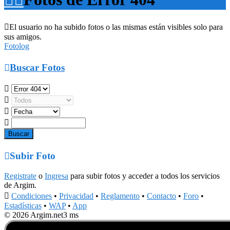

El usuario no ha subido fotos o las mismas están visibles solo para
sus amigos.
Fotolog

Buscar Fotos





Subir Foto
Registrate
o
Ingresa
para subir fotos y acceder a todos los servicios
de Argim.

Condiciones
•
Privacidad
•
Reglamento
•
Contacto
•
Foro
•
Estadísticas
•
WAP
•
App
© 2026 Argim.net
3 ms