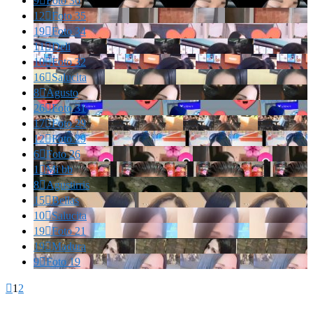
9

Foto 36
12

Foto 35
19

Foto 34
11

Deli
10

Foto 32
16

Salucita
8

Agusto
26

Foto 31
17

Foto 29
12

Foto 29
6

Foto 26
1

Mi bb
8

Agustirris
15

Bellas
10

Salucita
19

Foto 21
19

Madura
9

Foto 19

1
2