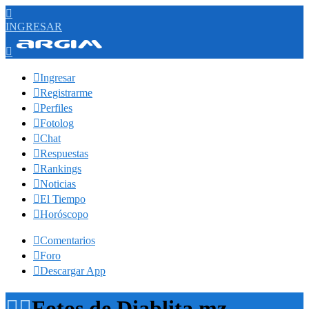

INGRESAR


Ingresar

Registrarme

Perfiles

Fotolog

Chat

Respuestas

Rankings

Noticias

El Tiempo

Horóscopo

Comentarios

Foro

Descargar App


Fotos de Diablita mz