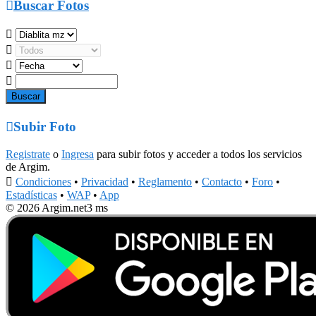

Buscar Fotos





Subir Foto
Registrate
o
Ingresa
para subir fotos y acceder a todos los servicios
de Argim.

Condiciones
•
Privacidad
•
Reglamento
•
Contacto
•
Foro
•
Estadísticas
•
WAP
•
App
© 2026 Argim.net
3 ms