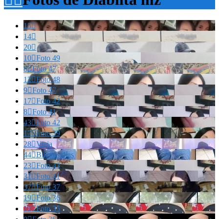
15

14

20

10

Foto 49
8

Foto 47
12

Foto 48
9

Foto 47
17

Foto 42
8

Foto 41
43

Foto 42
17

Foto 39
28

Vieja
44

Buenos días
23

Foto 43
31

Foto 41
37

Foto 37
19

Foto 36
12

Foto 35