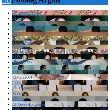
3

Ariannys Torres
3

Ysaa
2

Viviana Natali Coronel
14

Ysaa
Cvril
Cvril
Alexis Myers
Davegrhol
Davegrhol
6

Ysaa
6

Povc1995
8

Ysaa
And
4

Mere2604!!
7

Ysaa
7

Ezmeraalda
6

Ysaa
5

Ysaa
2

Dinosauria zombie
7

Ysaa