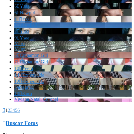
6

Ysaa
6

Newgirl
11

Ysaa
Marianella!!!
8

Ysaa
9

Ysaa
Marrr
Marrr
6

Cinnamon Girl
7

Cinnamon Girl
10

Yeem
14

Ezmeraalda
12

Ezmeraalda
Davegrhol
10

Kuro
Viviana Natali Coronel

1
2
3
4
5
6

Buscar Fotos