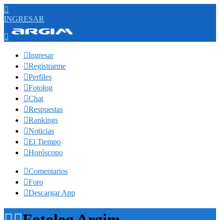

INGRESAR


Ingresar

Registrarme

Perfiles

Fotolog

Chat

Respuestas

Rankings

Noticias

El Tiempo

Horóscopo

Comentarios

Foro

Descargar App


Fotolog Argim