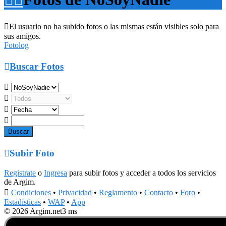

El usuario no ha subido fotos o las mismas están visibles solo para
sus amigos.
Fotolog

Buscar Fotos





Subir Foto
Registrate
o
Ingresa
para subir fotos y acceder a todos los servicios
de Argim.

Condiciones
•
Privacidad
•
Reglamento
•
Contacto
•
Foro
•
Estadísticas
•
WAP
•
App
© 2026 Argim.net
3 ms