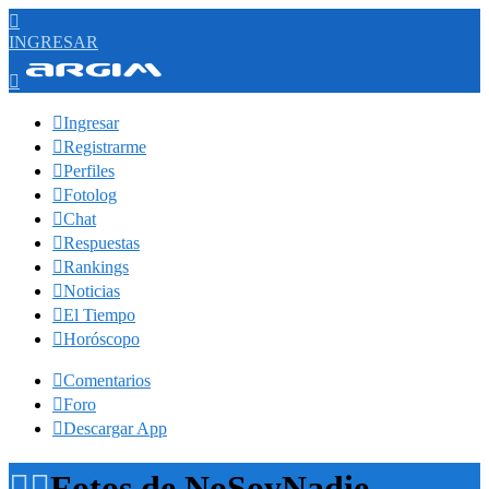

INGRESAR


Ingresar

Registrarme

Perfiles

Fotolog

Chat

Respuestas

Rankings

Noticias

El Tiempo

Horóscopo

Comentarios

Foro

Descargar App


Fotos de NoSoyNadie