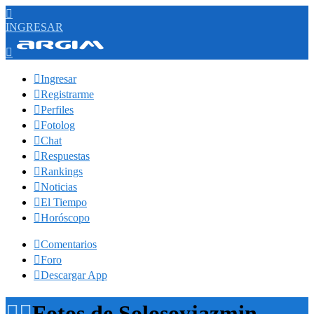

INGRESAR


Ingresar

Registrarme

Perfiles

Fotolog

Chat

Respuestas

Rankings

Noticias

El Tiempo

Horóscopo

Comentarios

Foro

Descargar App


Fotos de Solosoyjazmin