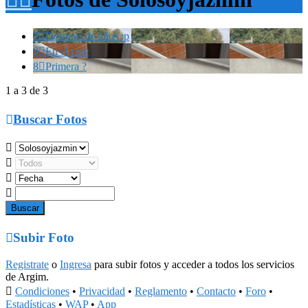
7

Despues de años :p
9

En el cole
8

Primera ?
1 a 3 de 3

Buscar Fotos





Subir Foto
Registrate
o
Ingresa
para subir fotos y acceder a todos los servicios
de Argim.

Condiciones
•
Privacidad
•
Reglamento
•
Contacto
•
Foro
•
Estadísticas
•
WAP
•
App