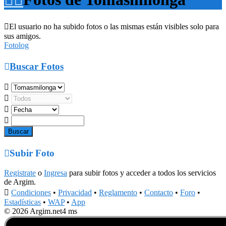

El usuario no ha subido fotos o las mismas están visibles solo para
sus amigos.
Fotolog

Buscar Fotos





Subir Foto
Registrate
o
Ingresa
para subir fotos y acceder a todos los servicios
de Argim.

Condiciones
•
Privacidad
•
Reglamento
•
Contacto
•
Foro
•
Estadísticas
•
WAP
•
App
© 2026 Argim.net
4 ms