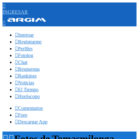

INGRESAR


Ingresar

Registrarme

Perfiles

Fotolog

Chat

Respuestas

Rankings

Noticias

El Tiempo

Horóscopo

Comentarios

Foro

Descargar App


Fotos de Tomasmilonga