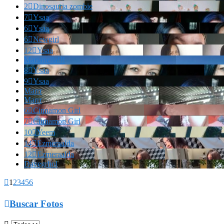
2

Dinosauria zombie
7

Ysaa
6

Ysaa
6

Newgirl
12

Ysaa
Marianella!!!
8

Ysaa
9

Ysaa
Marrr
Marrr
6

Cinnamon Girl
7

Cinnamon Girl
10

Yeem
14

Ezmeraalda
12

Ezmeraalda
Davegrhol

1
2
3
4
5
6

Buscar Fotos