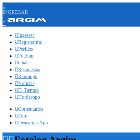

INGRESAR


Ingresar

Registrarme

Perfiles

Fotolog

Chat

Respuestas

Rankings

Noticias

El Tiempo

Horóscopo

Comentarios

Foro

Descargar App


Fotolog Argim