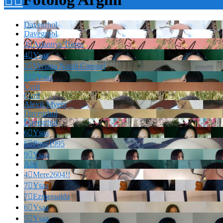
Davegrhol
Davegrhol
3

Ariannys Torres
4

Ysaa
2

Viviana Natali Coronel
15

Ysaa
Cvril
Cvril
Alexis Myers
Davegrhol
Davegrhol
6

Ysaa
6

Povc1995
9

Ysaa
And
4

Mere2604!!
7

Ysaa
7

Ezmeraalda
6

Ysaa
5

Ysaa