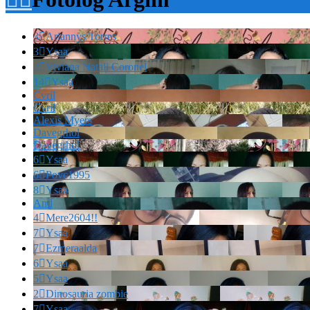
3

Ariannys Torres
3

Ysaa
2

Viviana Natali Coronel
14

Ysaa
Cvril
Cvril
Alexis Myers
Davegrhol
Davegrhol
6

Ysaa
6

Povc1995
8

Ysaa
And
4

Mere2604!!
7

Ysaa
7

Ezmeraalda
6

Ysaa
5

Ysaa
2

Dinosauria zombie
7

Ysaa