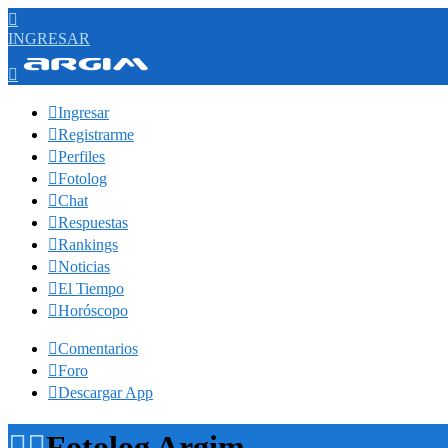

INGRESAR


Ingresar

Registrarme

Perfiles

Fotolog

Chat

Respuestas

Rankings

Noticias

El Tiempo

Horóscopo

Comentarios

Foro

Descargar App


Fotolog Argim