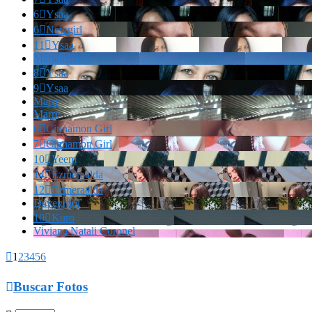
6

Ysaa
6

Newgirl
11

Ysaa
Marianella!!!
8

Ysaa
9

Ysaa
Marrr
Marrr
6

Cinnamon Girl
7

Cinnamon Girl
10

Yeem
14

Ezmeraalda
12

Ezmeraalda
Davegrhol
10

Kuro
Viviana Natali Coronel

1
2
3
4
5
6

Buscar Fotos