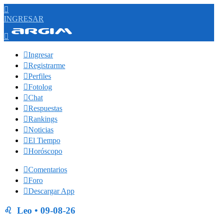

INGRESAR


Ingresar

Registrarme

Perfiles

Fotolog

Chat

Respuestas

Rankings

Noticias

El Tiempo

Horóscopo

Comentarios

Foro

Descargar App
♌ Leo • 09-08-26