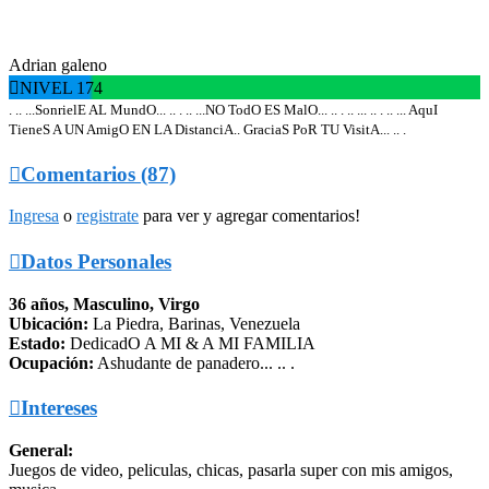
Adrian galeno

NIVEL 174
. .. ...SonrielE AL MundO... .. . .. ...NO TodO ES MalO... .. . .. ... .. . .. ... AquI
TieneS A UN AmigO EN LA DistanciA.. GraciaS PoR TU VisitA... .. .

Comentarios (87)
Ingresa
o
registrate
para ver y agregar comentarios!

Datos Personales
36 años, Masculino, Virgo
Ubicación:
La Piedra, Barinas, Venezuela
Estado:
DedicadO A MI & A MI FAMILIA
Ocupación:
Ashudante de panadero... .. .

Intereses
General:
Juegos de video, peliculas, chicas, pasarla super con mis amigos,