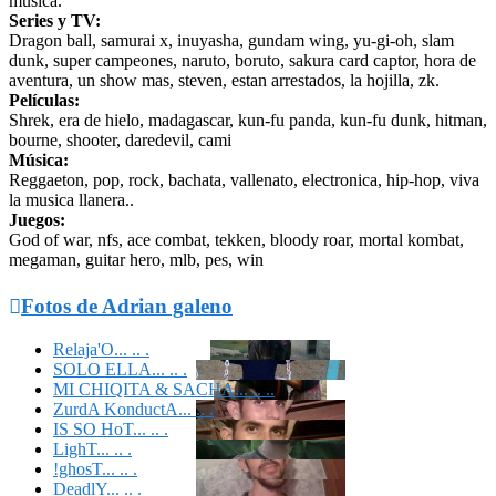
musica.
Series y TV:
Dragon ball, samurai x, inuyasha, gundam wing, yu-gi-oh, slam
dunk, super campeones, naruto, boruto, sakura card captor, hora de
aventura, un show mas, steven, estan arrestados, la hojilla, zk.
Películas:
Shrek, era de hielo, madagascar, kun-fu panda, kun-fu dunk, hitman,
bourne, shooter, daredevil, cami
Música:
Reggaeton, pop, rock, bachata, vallenato, electronica, hip-hop, viva
la musica llanera..
Juegos:
God of war, nfs, ace combat, tekken, bloody roar, mortal kombat,
megaman, guitar hero, mlb, pes, win

Fotos de Adrian galeno
Relaja'O... .. .
SOLO ELLA... .. .
MI CHIQITA & SACHA... .. ..
ZurdA KonductA... .. .
IS SO HoT... .. .
LighT... .. .
!ghosT... .. .
DeadlY... .. .