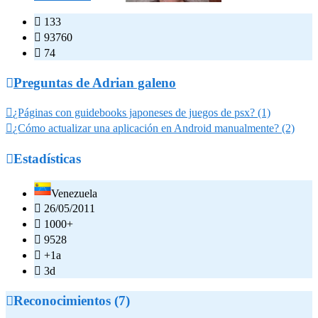

133

93760

74

Preguntas de Adrian galeno

¿Páginas con guidebooks japoneses de juegos de psx? (1)

¿Cómo actualizar una aplicación en Android manualmente? (2)

Estadísticas
Venezuela

26/05/2011

1000+

9528

+1a

3d

Reconocimientos (7)