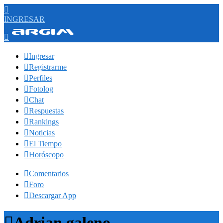

INGRESAR


Ingresar

Registrarme

Perfiles

Fotolog

Chat

Respuestas

Rankings

Noticias

El Tiempo

Horóscopo

Comentarios

Foro

Descargar App

Adrian galeno