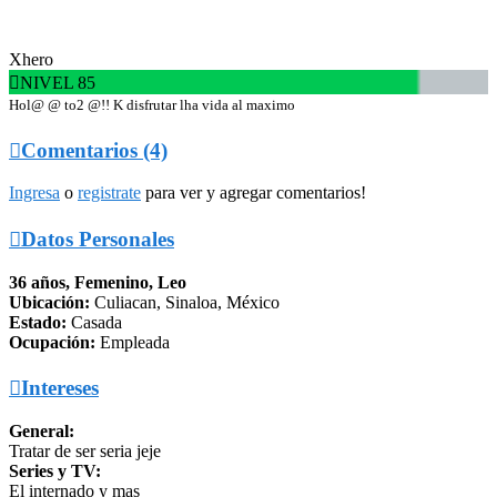
Xhero

NIVEL 85
Hol@ @ to2 @!! K disfrutar lha vida al maximo

Comentarios (4)
Ingresa
o
registrate
para ver y agregar comentarios!

Datos Personales
36 años, Femenino, Leo
Ubicación:
Culiacan, Sinaloa, México
Estado:
Casada
Ocupación:
Empleada

Intereses
General:
Tratar de ser seria jeje
Series y TV:
El internado y mas