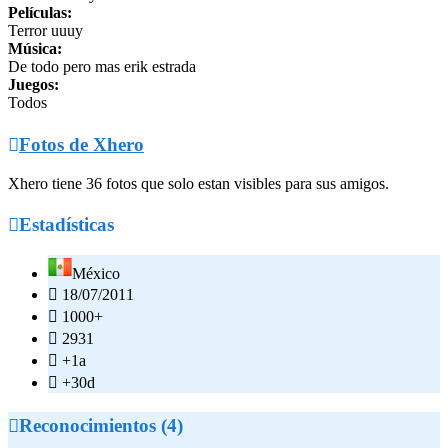
Películas:
Terror uuuy
Música:
De todo pero mas erik estrada
Juegos:
Todos

Fotos de Xhero
Xhero tiene 36 fotos que solo estan visibles para sus amigos.

Estadísticas
México

18/07/2011

1000+

2931

+1a

+30d

Reconocimientos (4)