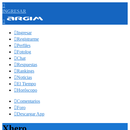

INGRESAR


Ingresar

Registrarme

Perfiles

Fotolog

Chat

Respuestas

Rankings

Noticias

El Tiempo

Horóscopo

Comentarios

Foro

Descargar App
Xhero