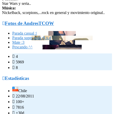
Star Wars y seria..
Música:
Nickelback, scorpions,...rock en general y movimiento original..

Fotos de AndresTCOW
Parada casual :|
Parada super ruda ;$ x.d
Mate :3
Pescando ^^

4

5969

8

Estadísticas
Chile

22/08/2011

100+

7816

+30d