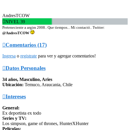
AndresTCOW

NIVEL 39
Perteneciente a argim 2008.. Que tiempos... Mi contactó.. Twitter:
@AndresTCOW

Comentarios (17)
Ingresa
o
registrate
para ver y agregar comentarios!

Datos Personales
34 años, Masculino, Aries
Ubicación:
Temuco, Araucania, Chile

Intereses
General:
Ex deportista ex todo
Series y TV:
Los simpson, game of thrones, HunterXHunter
Películas: