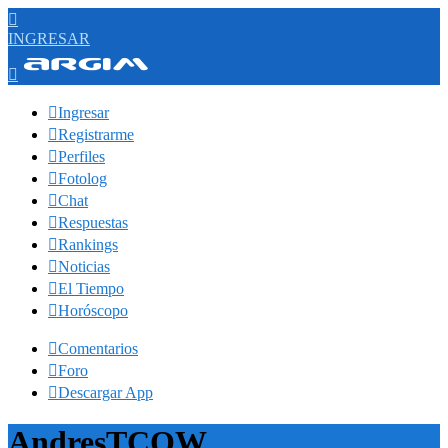

INGRESAR


Ingresar

Registrarme

Perfiles

Fotolog

Chat

Respuestas

Rankings

Noticias

El Tiempo

Horóscopo

Comentarios

Foro

Descargar App
AndresTCOW