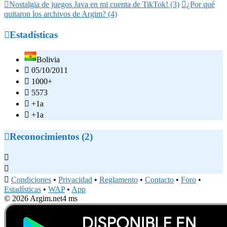

Nostalgia de juegos Java en mi cuenta de TikTok! (3)

¿Por qué
quitaron los archivos de Argim? (4)

Estadísticas
Bolivia

05/10/2011

1000+

5573

+1a

+1a

Reconocimientos (2)



Condiciones
•
Privacidad
•
Reglamento
•
Contacto
•
Foro
•
Estadísticas
•
WAP
•
App
© 2026 Argim.net
4 ms