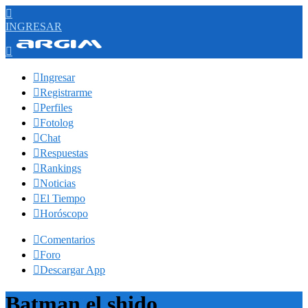

INGRESAR


Ingresar

Registrarme

Perfiles

Fotolog

Chat

Respuestas

Rankings

Noticias

El Tiempo

Horóscopo

Comentarios

Foro

Descargar App
Batman el shido