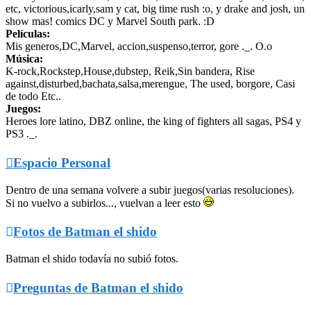
etc, victorious,icarly,sam y cat, big time rush :o, y drake and josh, un
show mas! comics DC y Marvel South park. :D
Películas:
Mis generos,DC,Marvel, accion,suspenso,terror, gore ._. O.o
Música:
K-rock,Rockstep,House,dubstep, Reik,Sin bandera, Rise
against,disturbed,bachata,salsa,merengue, The used, borgore, Casi
de todo Etc..
Juegos:
Heroes lore latino, DBZ online, the king of fighters all sagas, PS4 y
PS3 ._.

Espacio Personal
Dentro de una semana volvere a subir juegos(varias resoluciones).
Si no vuelvo a subirlos..., vuelvan a leer esto

Fotos de Batman el shido
Batman el shido todavía no subió fotos.

Preguntas de Batman el shido