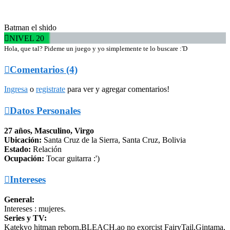
Batman el shido

NIVEL 20
Hola, que tal? Pideme un juego y yo simplemente te lo buscare :'D

Comentarios (4)
Ingresa
o
registrate
para ver y agregar comentarios!

Datos Personales
27 años, Masculino, Virgo
Ubicación:
Santa Cruz de la Sierra, Santa Cruz, Bolivia
Estado:
Relación
Ocupación:
Tocar guitarra :')

Intereses
General:
Intereses : mujeres.
Series y TV:
Katekyo hitman reborn,BLEACH,ao no exorcist FairyTail,Gintama,