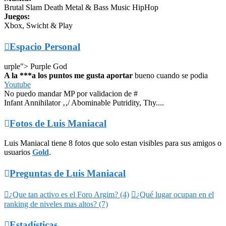
Brutal Slam Death Metal & Bass Music HipHop
Juegos:
Xbox, Swicht & Play

Espacio Personal
urple"> Purple God
A la ***a los puntos me gusta aportar
bueno cuando se podia
Youtube
No puedo mandar MP por validacion de #
Infant Annihilator ‚‚/ Abominable Putridity, Thy....

Fotos de Luis Maniacal
Luis Maniacal tiene 8 fotos que solo estan visibles para sus amigos o
usuarios
Gold
.

Preguntas de Luis Maniacal

¿Que tan activo es el Foro Argim? (4)

¿Qué lugar ocupan en el
ranking de niveles mas altos? (7)

Estadísticas