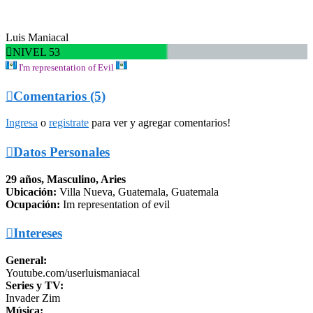
Luis Maniacal

NIVEL 53
I'm representation of Evil

Comentarios (5)
Ingresa
o
registrate
para ver y agregar comentarios!

Datos Personales
29 años, Masculino, Aries
Ubicación:
Villa Nueva, Guatemala, Guatemala
Ocupación:
Im representation of evil

Intereses
General:
Youtube.com/userluismaniacal
Series y TV:
Invader Zim
Música: