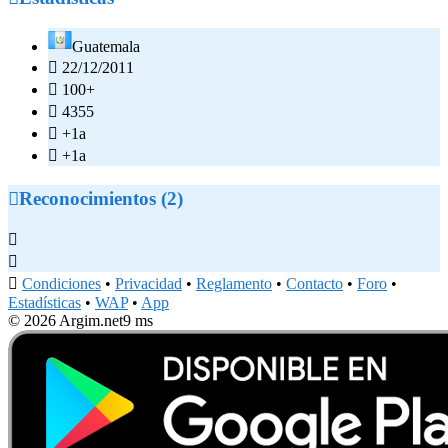
Guatemala

22/12/2011

100+

4355

+1a

+1a

Reconocimientos (2)



Condiciones
•
Privacidad
•
Reglamento
•
Contacto
•
Foro
•
Estadísticas
•
WAP
•
App
© 2026 Argim.net
9 ms