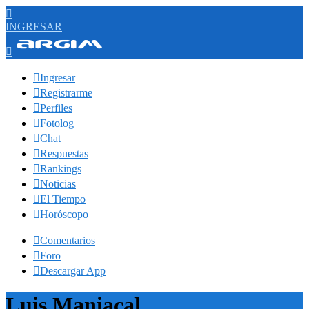

INGRESAR


Ingresar

Registrarme

Perfiles

Fotolog

Chat

Respuestas

Rankings

Noticias

El Tiempo

Horóscopo

Comentarios

Foro

Descargar App
Luis Maniacal