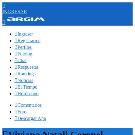

INGRESAR


Ingresar

Registrarme

Perfiles

Fotolog

Chat

Respuestas

Rankings

Noticias

El Tiempo

Horóscopo

Comentarios

Foro

Descargar App

Viviana Natali Coronel