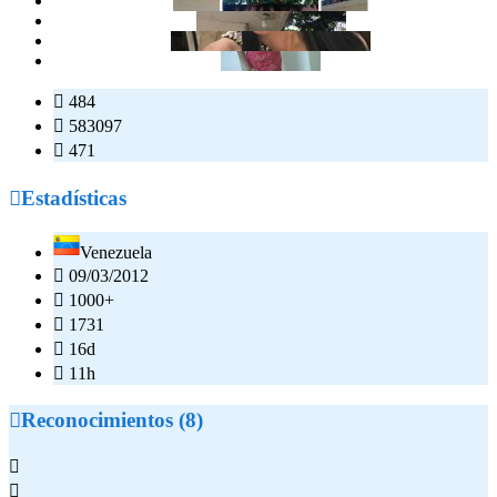

484

583097

471

Estadísticas
Venezuela

09/03/2012

1000+

1731

16d

11h

Reconocimientos (8)

