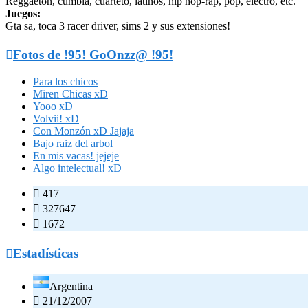
Reggaeton, cumbia, cuarteto, latinos, hip hop-rap, pop, electro, etc.
Juegos:
Gta sa, toca 3 racer driver, sims 2 y sus extensiones!

Fotos de !95! GoOnzz@ !95!
Para los chicos
Miren Chicas xD
Yooo xD
Volvii! xD
Con Monzón xD Jajaja
Bajo raiz del arbol
En mis vacas! jejeje
Algo intelectual! xD

417

327647

1672

Estadísticas
Argentina

21/12/2007