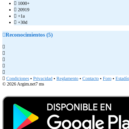

1000+

20919

+1a

+30d

Reconocimientos (5)






Condiciones
•
Privacidad
•
Reglamento
•
Contacto
•
Foro
•
Estadís
© 2026 Argim.net
7 ms