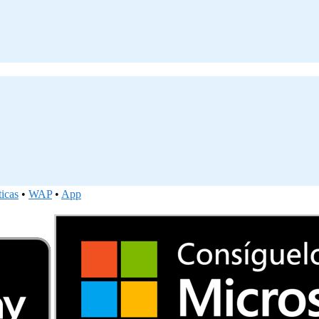
ticas
•
WAP
•
App