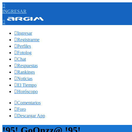

INGRESAR


Ingresar

Registrarme

Perfiles

Fotolog

Chat

Respuestas

Rankings

Noticias

El Tiempo

Horóscopo

Comentarios

Foro

Descargar App
!95! GoOnzz@ !95!