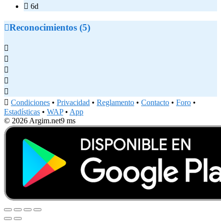

6d

Reconocimientos (5)






Condiciones
•
Privacidad
•
Reglamento
•
Contacto
•
Foro
•
Estadísticas
•
WAP
•
App
© 2026 Argim.net
9 ms