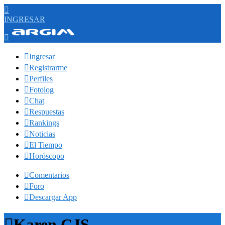

INGRESAR


Ingresar

Registrarme

Perfiles

Fotolog

Chat

Respuestas

Rankings

Noticias

El Tiempo

Horóscopo

Comentarios

Foro

Descargar App

Karen CJS