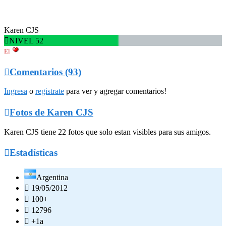
Karen CJS

NIVEL 52
El

Comentarios (93)
Ingresa
o
registrate
para ver y agregar comentarios!

Fotos de Karen CJS
Karen CJS tiene 22 fotos que solo estan visibles para sus amigos.

Estadísticas
Argentina

19/05/2012

100+

12796

+1a