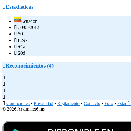

Estadísticas
Ecuador

30/05/2012

50+

8297

+1a

20d

Reconocimientos (4)





Condiciones
•
Privacidad
•
Reglamento
•
Contacto
•
Foro
•
Estadís
© 2026 Argim.net
6 ms