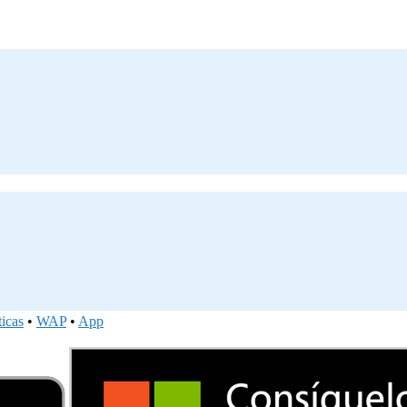
ticas
•
WAP
•
App