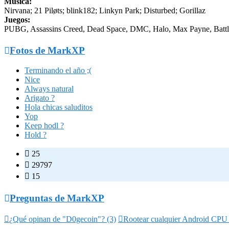
Música:
Nirvana; 21 Piløts; blink182; Linkyn Park; Disturbed; Gorillaz
Juegos:
PUBG, Assassins Creed, Dead Space, DMC, Halo, Max Payne, Battl

Fotos de MarkXP
Terminando el año ;(
Nice
Always natural
Arigato ?
Hola chicas saluditos
Yop
Keep hodl ?
Hold ?

25

29797

15

Preguntas de MarkXP

¿Qué opinan de "D0gecoin"? (3)

Rootear cualquier Android CPU 