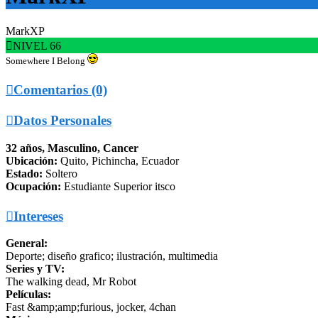
MarkXP

NIVEL 66
Somewhere I Belong

Comentarios (0)

Datos Personales
32 años, Masculino, Cancer
Ubicación:
Quito, Pichincha, Ecuador
Estado:
Soltero
Ocupación:
Estudiante Superior itsco

Intereses
General:
Deporte; diseño grafico; ilustración, multimedia
Series y TV:
The walking dead, Mr Robot
Películas:
Fast &amp;amp;furious, jocker, 4chan