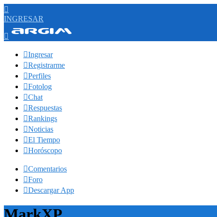

INGRESAR


Ingresar

Registrarme

Perfiles

Fotolog

Chat

Respuestas

Rankings

Noticias

El Tiempo

Horóscopo

Comentarios

Foro

Descargar App
MarkXP