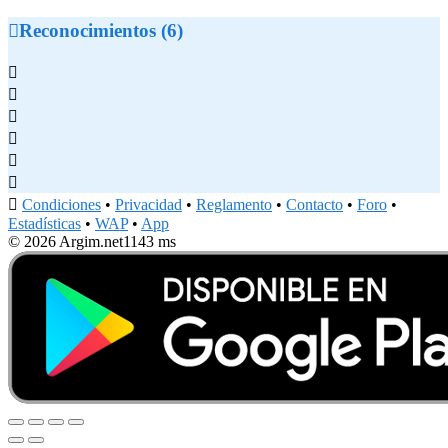

Reconocimientos (6)







Condiciones
•
Privacidad
•
Reglamento
•
Contacto
•
Foro
•
Estadísticas
•
WAP
•
App
© 2026 Argim.net
1143 ms