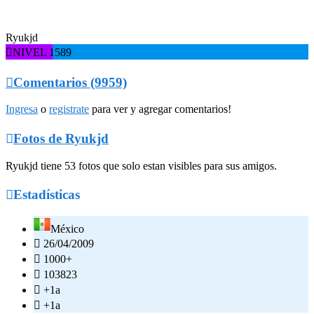
Ryukjd

NIVEL 1589

Comentarios (9959)
Ingresa
o
registrate
para ver y agregar comentarios!

Fotos de Ryukjd
Ryukjd tiene 53 fotos que solo estan visibles para sus amigos.

Estadísticas
México

26/04/2009

1000+

103823

+1a

+1a