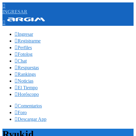

INGRESAR


Ingresar

Registrarme

Perfiles

Fotolog

Chat

Respuestas

Rankings

Noticias

El Tiempo

Horóscopo

Comentarios

Foro

Descargar App
Ryukjd