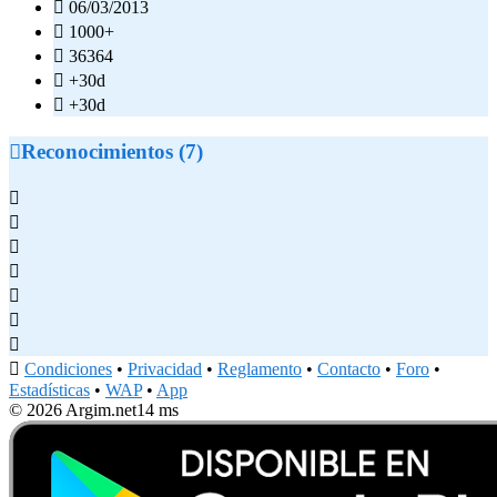

06/03/2013

1000+

36364

+30d

+30d

Reconocimientos (7)








Condiciones
•
Privacidad
•
Reglamento
•
Contacto
•
Foro
•
Estadísticas
•
WAP
•
App
© 2026 Argim.net
14 ms