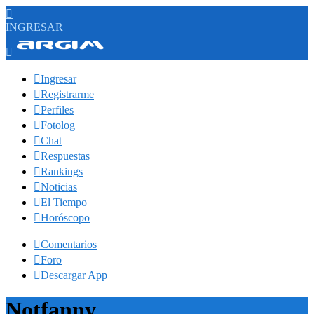

INGRESAR


Ingresar

Registrarme

Perfiles

Fotolog

Chat

Respuestas

Rankings

Noticias

El Tiempo

Horóscopo

Comentarios

Foro

Descargar App
Notfanny