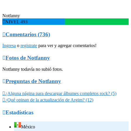
Notfanny

NIVEL 493

Comentarios (736)
Ingresa
o
registrate
para ver y agregar comentarios!

Fotos de Notfanny
Notfanny todavía no subió fotos.

Preguntas de Notfanny

¿Alguna página para descargar álbumes completos rock? (5)

¿Qué opinan de la actualización de Argim? (12)

Estadísticas
México