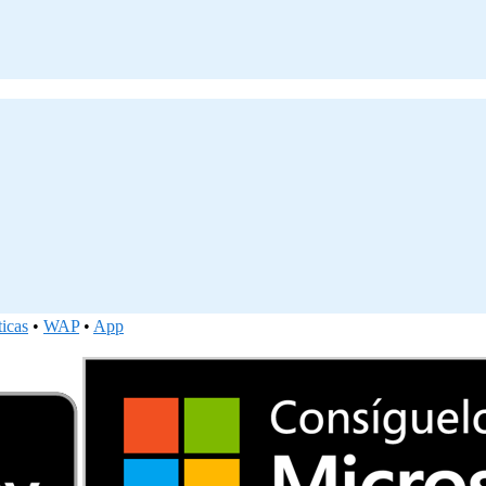
ticas
•
WAP
•
App