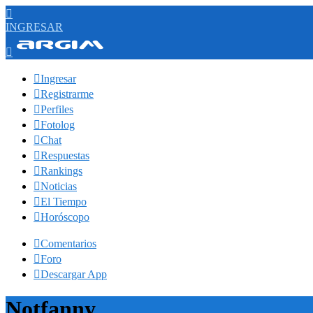

INGRESAR


Ingresar

Registrarme

Perfiles

Fotolog

Chat

Respuestas

Rankings

Noticias

El Tiempo

Horóscopo

Comentarios

Foro

Descargar App
Notfanny