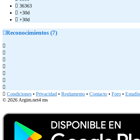

36363

+30d

+30d

Reconocimientos (7)








Condiciones
•
Privacidad
•
Reglamento
•
Contacto
•
Foro
•
Estadís
© 2026 Argim.net
4 ms