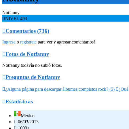
Notfanny

NIVEL 493

Comentarios (736)
Ingresa
o
registrate
para ver y agregar comentarios!

Fotos de Notfanny
Notfanny todavía no subió fotos.

Preguntas de Notfanny

¿Alguna página para descargar álbumes completos rock? (5)

¿Qué 

Estadísticas
México

06/03/2013

1000+