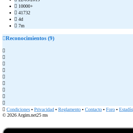

10000+

41732

4d

7m

Reconocimientos (9)










Condiciones
•
Privacidad
•
Reglamento
•
Contacto
•
Foro
•
Estadís
© 2026 Argim.net
25 ms