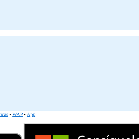
ticas
•
WAP
•
App