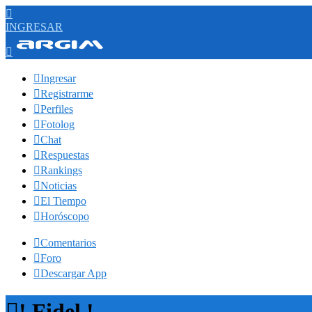

INGRESAR


Ingresar

Registrarme

Perfiles

Fotolog

Chat

Respuestas

Rankings

Noticias

El Tiempo

Horóscopo

Comentarios

Foro

Descargar App

! Fidel !