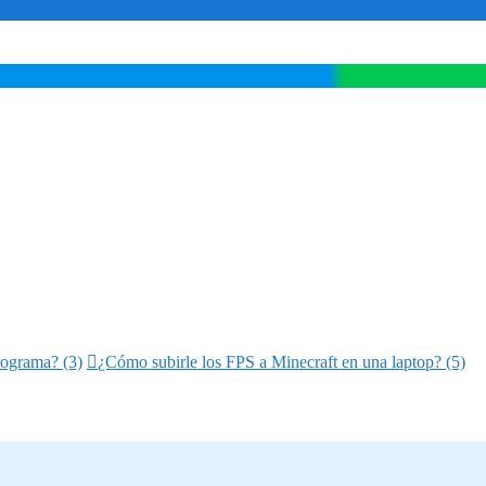
rograma? (3)

¿Cómo subirle los FPS a Minecraft en una laptop? (5)