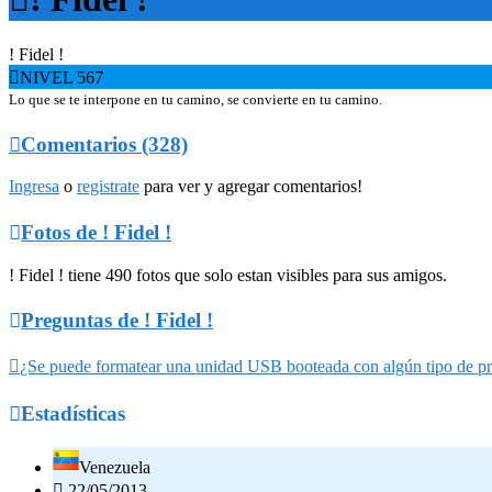
! Fidel !

NIVEL 567
Lo que se te interpone en tu camino, se convierte en tu camino.

Comentarios (328)
Ingresa
o
registrate
para ver y agregar comentarios!

Fotos de ! Fidel !
! Fidel ! tiene 490 fotos que solo estan visibles para sus amigos.

Preguntas de ! Fidel !

¿Se puede formatear una unidad USB booteada con algún tipo de p

Estadísticas
Venezuela

22/05/2013