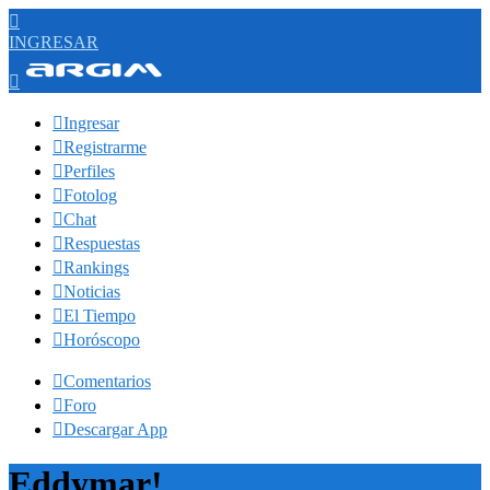

INGRESAR


Ingresar

Registrarme

Perfiles

Fotolog

Chat

Respuestas

Rankings

Noticias

El Tiempo

Horóscopo

Comentarios

Foro

Descargar App
Eddymar!