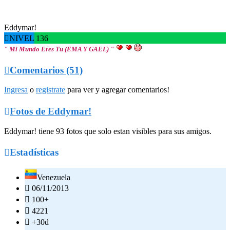
Eddymar!

NIVEL 136
" Mi Mundo Eres Tu (EMA Y GAEL) "

Comentarios (51)
Ingresa
o
registrate
para ver y agregar comentarios!

Fotos de Eddymar!
Eddymar! tiene 93 fotos que solo estan visibles para sus amigos.

Estadísticas
Venezuela

06/11/2013

100+

4221

+30d