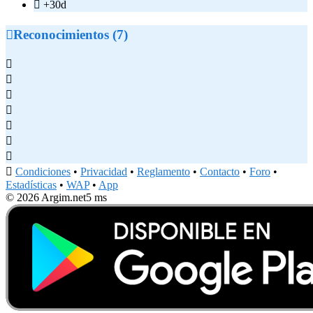

+30d

Reconocimientos (7)








Condiciones
•
Privacidad
•
Reglamento
•
Contacto
•
Foro
•
Estadísticas
•
WAP
•
App
© 2026 Argim.net
5 ms