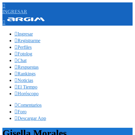

INGRESAR


Ingresar

Registrarme

Perfiles

Fotolog

Chat

Respuestas

Rankings

Noticias

El Tiempo

Horóscopo

Comentarios

Foro

Descargar App
Gisella Morales