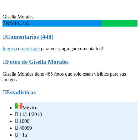
Gisella Morales

NIVEL 735

Comentarios (448)
Ingresa
o
registrate
para ver y agregar comentarios!

Fotos de Gisella Morales
Gisella Morales tiene 465 fotos que solo estan visibles para sus
amigos.

Estadísticas
México

11/11/2013

1000+

40099

+1a