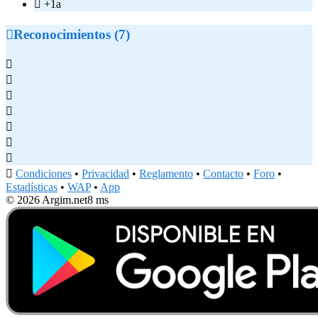

+1a

Reconocimientos (7)








Condiciones
•
Privacidad
•
Reglamento
•
Contacto
•
Foro
•
Estadísticas
•
WAP
•
App
© 2026 Argim.net
8 ms