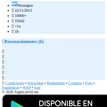
Nicaragua

22/11/2013

10000+

19342

+1a

1h

Reconocimientos (6)







Condiciones
•
Privacidad
•
Reglamento
•
Contacto
•
Foro
•
Estadísticas
•
WAP
•
App
© 2026 Argim.net
10 ms