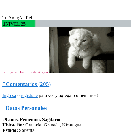
Tu AmigAa fIel

NIVEL 25
hola gente bonitaa de Argim

Comentarios (205)
Ingresa
o
registrate
para ver y agregar comentarios!

Datos Personales
29 años, Femenino, Sagitario
Ubicación:
Granada, Granada, Nicaragua
Estado:
Solterita