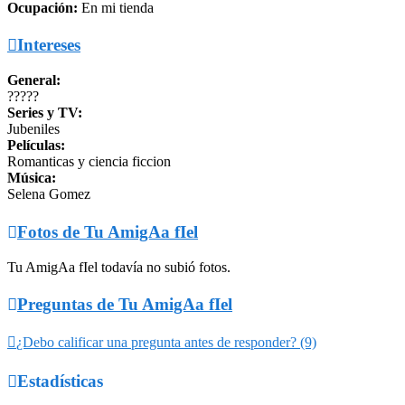
Ocupación:
En mi tienda

Intereses
General:
?????
Series y TV:
Jubeniles
Películas:
Romanticas y ciencia ficcion
Música:
Selena Gomez

Fotos de Tu AmigAa fIel
Tu AmigAa fIel todavía no subió fotos.

Preguntas de Tu AmigAa fIel

¿Debo calificar una pregunta antes de responder? (9)

Estadísticas