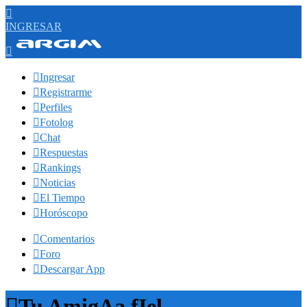

INGRESAR


Ingresar

Registrarme

Perfiles

Fotolog

Chat

Respuestas

Rankings

Noticias

El Tiempo

Horóscopo

Comentarios

Foro

Descargar App

Tu AmigAa fIel