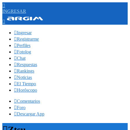

INGRESAR


Ingresar

Registrarme

Perfiles

Fotolog

Chat

Respuestas

Rankings

Noticias

El Tiempo

Horóscopo

Comentarios

Foro

Descargar App

Ztsu