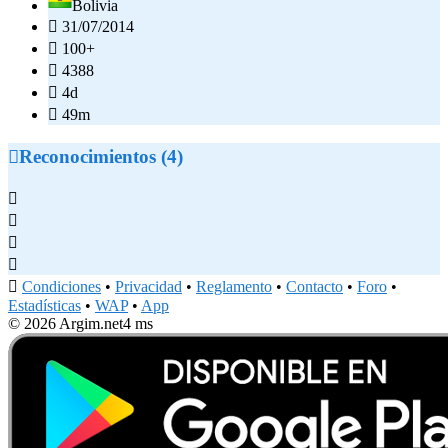
Bolivia

31/07/2014

100+

4388

4d

49m

Reconocimientos (4)





Condiciones
•
Privacidad
•
Reglamento
•
Contacto
•
Foro
•
Estadísticas
•
WAP
•
App
© 2026 Argim.net
4 ms