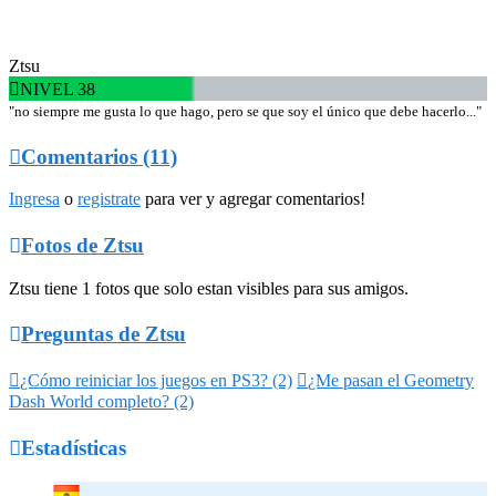
Ztsu

NIVEL 38
"no siempre me gusta lo que hago, pero se que soy el único que debe hacerlo..."

Comentarios (11)
Ingresa
o
registrate
para ver y agregar comentarios!

Fotos de Ztsu
Ztsu tiene 1 fotos que solo estan visibles para sus amigos.

Preguntas de Ztsu

¿Cómo reiniciar los juegos en PS3? (2)

¿Me pasan el Geometry
Dash World completo? (2)

Estadísticas