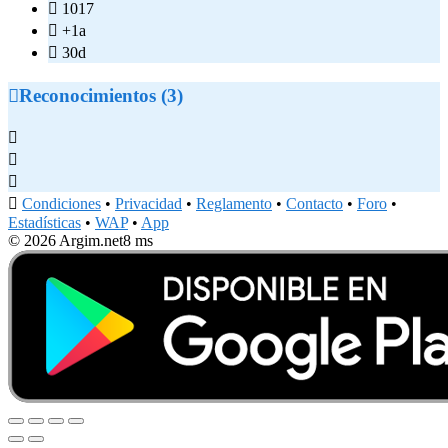

1017

+1a

30d

Reconocimientos (3)




Condiciones
•
Privacidad
•
Reglamento
•
Contacto
•
Foro
•
Estadísticas
•
WAP
•
App
© 2026 Argim.net
8 ms