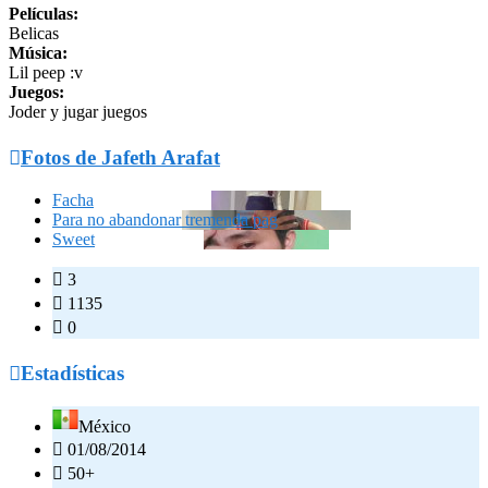
Películas:
Belicas
Música:
Lil peep :v
Juegos:
Joder y jugar juegos

Fotos de Jafeth Arafat
Facha
Para no abandonar tremenda pag
Sweet

3

1135

0

Estadísticas
México

01/08/2014

50+