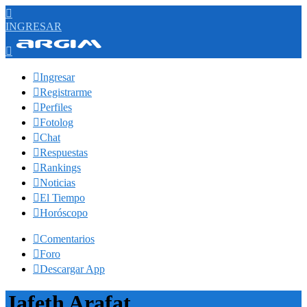

INGRESAR


Ingresar

Registrarme

Perfiles

Fotolog

Chat

Respuestas

Rankings

Noticias

El Tiempo

Horóscopo

Comentarios

Foro

Descargar App
Jafeth Arafat