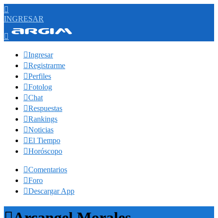

INGRESAR


Ingresar

Registrarme

Perfiles

Fotolog

Chat

Respuestas

Rankings

Noticias

El Tiempo

Horóscopo

Comentarios

Foro

Descargar App

Arcangel Morales