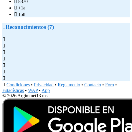

8370

+1a

15h

Reconocimientos (7)








Condiciones
•
Privacidad
•
Reglamento
•
Contacto
•
Foro
•
Estadísticas
•
WAP
•
App
© 2026 Argim.net
13 ms