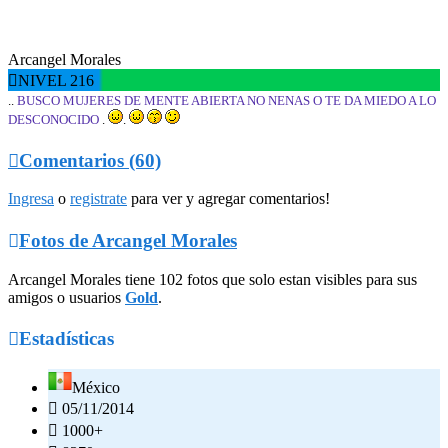
Arcangel Morales

NIVEL 216
..
BUSCO MUJERES DE MENTE ABIERTA NO NENAS O TE DA MIEDO A LO
DESCONOCIDO
.
.

Comentarios (60)
Ingresa
o
registrate
para ver y agregar comentarios!

Fotos de Arcangel Morales
Arcangel Morales tiene 102 fotos que solo estan visibles para sus
amigos o usuarios
Gold
.

Estadísticas
México

05/11/2014

1000+