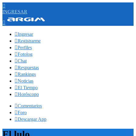

INGRESAR


Ingresar

Registrarme

Perfiles

Fotolog

Chat

Respuestas

Rankings

Noticias

El Tiempo

Horóscopo

Comentarios

Foro

Descargar App
El lulo