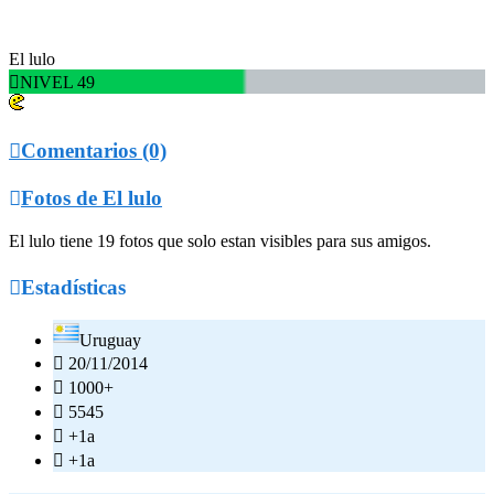
El lulo

NIVEL 49

Comentarios (0)

Fotos de El lulo
El lulo tiene 19 fotos que solo estan visibles para sus amigos.

Estadísticas
Uruguay

20/11/2014

1000+

5545

+1a

+1a