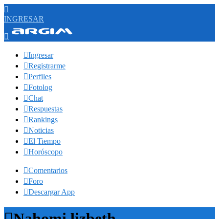

INGRESAR


Ingresar

Registrarme

Perfiles

Fotolog

Chat

Respuestas

Rankings

Noticias

El Tiempo

Horóscopo

Comentarios

Foro

Descargar App

Nahomi lizbeth