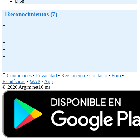

5h

Reconocimientos (7)








Condiciones
•
Privacidad
•
Reglamento
•
Contacto
•
Foro
•
Estadísticas
•
WAP
•
App
© 2026 Argim.net
16 ms