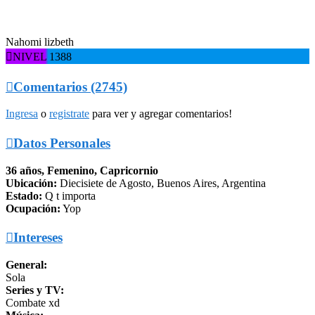
Nahomi lizbeth

NIVEL 1388

Comentarios (2745)
Ingresa
o
registrate
para ver y agregar comentarios!

Datos Personales
36 años, Femenino, Capricornio
Ubicación:
Diecisiete de Agosto, Buenos Aires, Argentina
Estado:
Q t importa
Ocupación:
Yop

Intereses
General:
Sola
Series y TV:
Combate xd