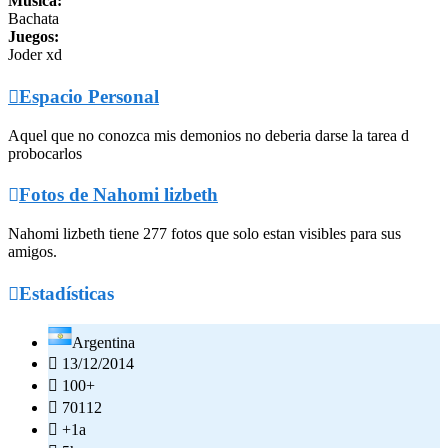
Música:
Bachata
Juegos:
Joder xd

Espacio Personal
Aquel que no conozca mis demonios no deberia darse la tarea d
probocarlos

Fotos de Nahomi lizbeth
Nahomi lizbeth tiene 277 fotos que solo estan visibles para sus
amigos.

Estadísticas
Argentina

13/12/2014

100+

70112

+1a