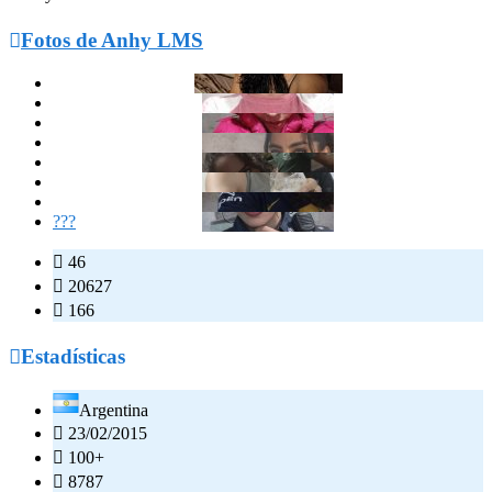

Fotos de Anhy LMS
???

46

20627

166

Estadísticas
Argentina

23/02/2015

100+

8787