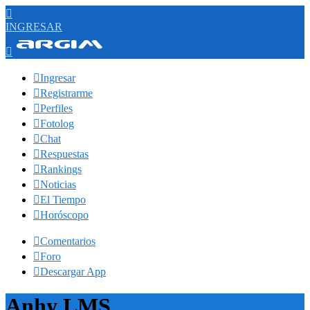

INGRESAR


Ingresar

Registrarme

Perfiles

Fotolog

Chat

Respuestas

Rankings

Noticias

El Tiempo

Horóscopo

Comentarios

Foro

Descargar App
Anhy LMS