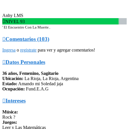
Anhy LMS

NIVEL 93
' El Encuentro Con La Muerte..

Comentarios (103)
Ingresa
o
registrate
para ver y agregar comentarios!

Datos Personales
36 años, Femenino, Sagitario
Ubicación:
La Rioja, La Rioja, Argentina
Estado:
Amando mi Soledad jaja
Ocupación:
Fund.E.A.G

Intereses
Música:
Rock ?
Juegos:
Leer y Las Matemáticas