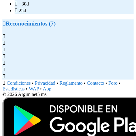

+30d

25d

Reconocimientos (7)








Condiciones
•
Privacidad
•
Reglamento
•
Contacto
•
Foro
•
Estadísticas
•
WAP
•
App
© 2026 Argim.net
5 ms