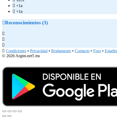

+1a

+1a

Reconocimientos (3)




Condiciones
•
Privacidad
•
Reglamento
•
Contacto
•
Foro
•
Estadís
© 2026 Argim.net
5 ms