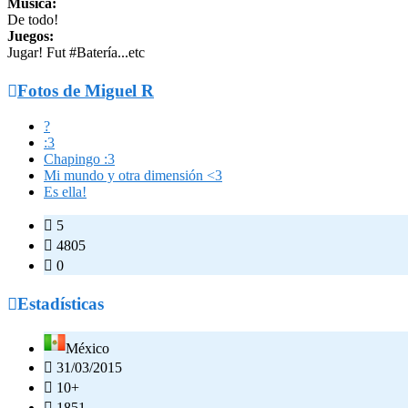
Música:
De todo!
Juegos:
Jugar! Fut #Batería...etc

Fotos de Miguel R
?
:3
Chapingo :3
Mi mundo y otra dimensión <3
Es ella!

5

4805

0

Estadísticas
México

31/03/2015

10+

1851