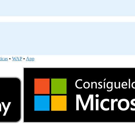
ticas
•
WAP
•
App