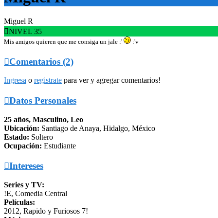
Miguel R

NIVEL 35
Mis amigos quieren que me consiga un jale :'
:'v

Comentarios (2)
Ingresa
o
registrate
para ver y agregar comentarios!

Datos Personales
25 años, Masculino, Leo
Ubicación:
Santiago de Anaya, Hidalgo, México
Estado:
Soltero
Ocupación:
Estudiante

Intereses
Series y TV:
!E, Comedia Central
Películas:
2012, Rapido y Furiosos 7!