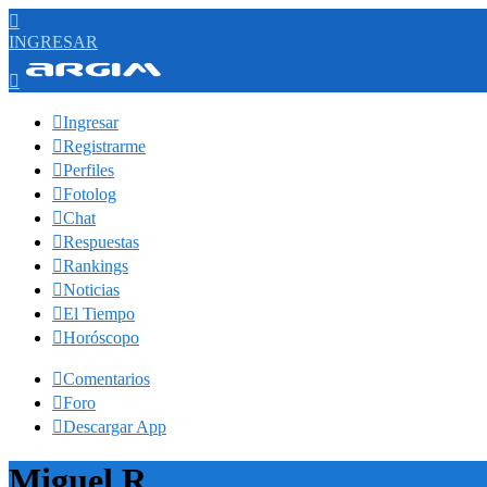

INGRESAR


Ingresar

Registrarme

Perfiles

Fotolog

Chat

Respuestas

Rankings

Noticias

El Tiempo

Horóscopo

Comentarios

Foro

Descargar App
Miguel R